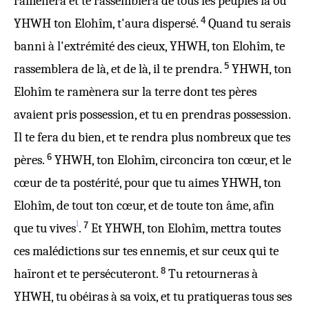
ramènera et te rassemblera de tous les peuples là où
4
YHWH ton Elohîm, t'aura dispersé.
Quand tu serais
banni à l'extrémité des cieux, YHWH, ton Elohîm, te
5
rassemblera de là, et de là, il te prendra.
YHWH, ton
Elohîm te ramènera sur la terre dont tes pères
avaient pris possession, et tu en prendras possession.
Il te fera du bien, et te rendra plus nombreux que tes
6
pères.
YHWH, ton Elohîm, circoncira ton cœur, et le
cœur de ta postérité, pour que tu aimes YHWH, ton
Elohîm, de tout ton cœur, et de toute ton âme, afin
1
7
que tu vives
.
Et YHWH, ton Elohîm, mettra toutes
ces malédictions sur tes ennemis, et sur ceux qui te
8
haïront et te persécuteront.
Tu retourneras à
YHWH, tu obéiras à sa voix, et tu pratiqueras tous ses