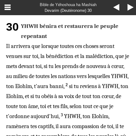
Bible de Yéhoshoua ha Mashiah
Devarim (Deutéronome) 30
30
YHWH bénira et restaurera le peuple
repentant
Il arrivera que lorsque toutes ces choses seront
venues sur toi, la bénédiction et la malédiction, que je
mets devant toi, si tu les prends de nouveau à cœur,
au milieu de toutes les nations vers lesquelles YHWH,
2
ton Elohîm, t'aura banni,
si tu reviens à YHWH, ton
Elohîm, et si tu obéis à sa voix de tout ton cœur, de
toute ton âme, toi et tes fils, selon tout ce que je
3
t'ordonne aujourd'hui,
YHWH, ton Elohîm,
ramènera tes captifs, il aura compassion de toi, il te