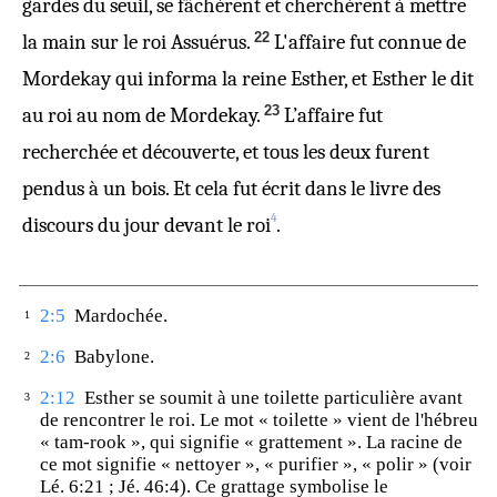
gardes du seuil, se fâchèrent et cherchèrent à mettre
22
la main sur le roi Assuérus.
L'affaire fut connue de
Mordekay qui informa la reine Esther, et Esther le dit
23
au roi au nom de Mordekay.
L’affaire fut
recherchée et découverte, et tous les deux furent
pendus à un bois. Et cela fut écrit dans le livre des
4
discours du jour devant le roi
.
2:5
Mardochée.
1
2:6
Babylone.
2
2:12
Esther se soumit à une toilette particulière avant
3
de rencontrer le roi. Le mot « toilette » vient de l'hébreu
« tam-rook », qui signifie « grattement ». La racine de
ce mot signifie « nettoyer », « purifier », « polir » (voir
Lé. 6:21 ; Jé. 46:4). Ce grattage symbolise le