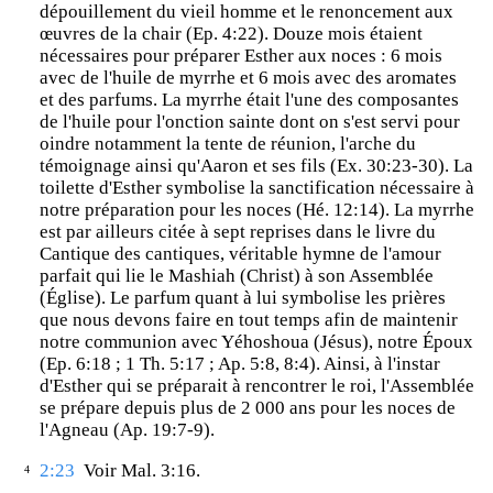
dépouillement du vieil homme et le renoncement aux
œuvres de la chair (Ep. 4:22). Douze mois étaient
nécessaires pour préparer Esther aux noces : 6 mois
avec de l'huile de myrrhe et 6 mois avec des aromates
et des parfums. La myrrhe était l'une des composantes
de l'huile pour l'onction sainte dont on s'est servi pour
oindre notamment la tente de réunion, l'arche du
témoignage ainsi qu'Aaron et ses fils (Ex. 30:23-30). La
toilette d'Esther symbolise la sanctification nécessaire à
notre préparation pour les noces (Hé. 12:14). La myrrhe
est par ailleurs citée à sept reprises dans le livre du
Cantique des cantiques, véritable hymne de l'amour
parfait qui lie le Mashiah (Christ) à son Assemblée
(Église). Le parfum quant à lui symbolise les prières
que nous devons faire en tout temps afin de maintenir
notre communion avec Yéhoshoua (Jésus), notre Époux
(Ep. 6:18 ; 1 Th. 5:17 ; Ap. 5:8, 8:4). Ainsi, à l'instar
d'Esther qui se préparait à rencontrer le roi, l'Assemblée
se prépare depuis plus de 2 000 ans pour les noces de
l'Agneau (Ap. 19:7-9).
2:23
Voir Mal. 3:16.
4