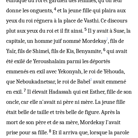
eunuque du roi et gardien des femmes, qu'on leur
4
donne les onguents,
et la jeune fille qui plaira aux
yeux du roi régnera à la place de Vasthi. Ce discours
5
plut aux yeux du roi et il fit ainsi.
Il y avait à Suse, la
1
capitale, un homme juif nommé Mordekay
, fils de
6
Yaïr, fils de Shimeï, fils de Kis, Benyamite,
qui avait
été exilé de Yeroushalaim parmi les déportés
emmenés en exil avec Yekonyah, le roi de Yéhouda,
2
que Neboukadnetsar, le roi de Babel
avait emmené
7
en exil.
Il élevait Hadassah qui est Esther, fille de son
oncle, car elle n'avait ni père ni mère. La jeune fille
était belle de taille et très belle de figure. Après la
mort de son père et de sa mère, Mordekay l'avait
8
prise pour sa fille.
Et il arriva que, lorsque la parole