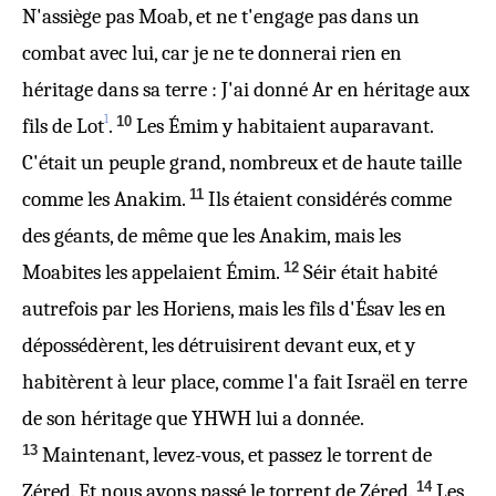
N'assiège pas Moab, et ne t'engage pas dans un
combat avec lui, car je ne te donnerai rien en
héritage dans sa terre : J'ai donné Ar en héritage aux
1
10
fils de Lot
.
Les Émim y habitaient auparavant.
C'était un peuple grand, nombreux et de haute taille
11
comme les Anakim.
Ils étaient considérés comme
des géants, de même que les Anakim, mais les
12
Moabites les appelaient Émim.
Séir était habité
autrefois par les Horiens, mais les fils d'Ésav les en
dépossédèrent, les détruisirent devant eux, et y
habitèrent à leur place, comme l'a fait Israël en terre
de son héritage que YHWH lui a donnée.
13
Maintenant, levez-vous, et passez le torrent de
14
Zéred. Et nous avons passé le torrent de Zéred.
Les