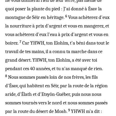
ne vous donnerai rien de leur terre, pas même de
quoi poser la plante du pied : J'ai donné à Ésav la
6
montagne de Séir en héritage.
Vous achèterez d'eux
la nourriture à prix d'argent et vous en mangerez, et
vous achèterez d'eux l'eau à prix d'argent et vous en
7
boirez.
Car YHWH, ton Elohîm, t'a béni dans tout le
travail de tes mains, il a connu ta marche dans ce
grand désert. YHWH, ton Elohîm, a été avec toi
pendant ces 40 années, et tu n'as manqué de rien.
8
Nous sommes passés loin de nos frères, les fils
d'Ésav, qui habitent en Séir, par la route de la région
aride, d'Élath et d'Etsyôn-Guéber, puis nous nous
sommes tournés vers le nord et nous sommes passés
9
par la route du désert de Moab.
YHWH m'a dit :